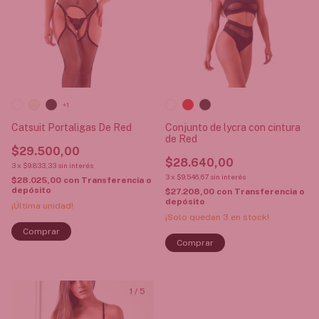
+1
Catsuit Portaligas De Red
Conjunto de lycra con cintura
de Red
$29.500,00
$28.640,00
3
x
$9.833,33
sin interés
3
x
$9.546,67
sin interés
$28.025,00
con
Transferencia o
depósito
$27.208,00
con
Transferencia o
depósito
¡Última unidad!
¡Solo quedan
3
en stock!
Comprar
Comprar
1
/
5