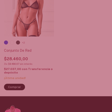
+2
Conjunto De Red
$28.460,00
3
x
$9.486,67
sin interés
$27.037,00
con
Transferencia o
depósito
¡Última unidad!
Comprar