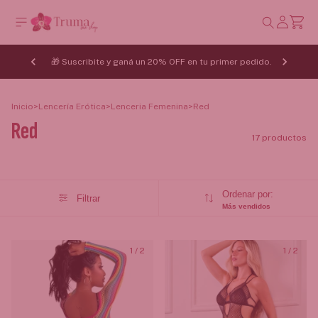
🎁 Suscribite y ganá un 20% OFF en tu primer pedido.
Inicio
>
Lencería Erótica
>
Lenceria Femenina
>
Red
Red
17 productos
Ordenar por:
Filtrar
Más vendidos
1
/
2
1
/
2