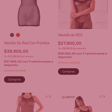
Vestido de RED
Vestido De Red Con Puntilla
$27.900,00
3
x
$9.300,00
sin interés
$39.900,00
$26.505,00
con
Transferencia o
3
x
$13.300,00
sin interés
depósito
$37.905,00
con
Transferencia o
¡Última unidad!
depósito
¡Última unidad!
Comprar
1
/
3
1
/
3
GRATIS