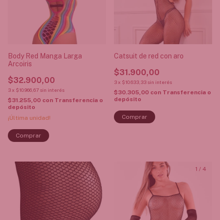
Body Red Manga Larga
Catsuit de red con aro
Arcoiris
$31.900,00
$32.900,00
3
x
$10.633,33
sin interés
3
x
$10.966,67
sin interés
$30.305,00
con
Transferencia o
depósito
$31.255,00
con
Transferencia o
depósito
¡Última unidad!
1
/
4