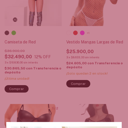
+1
Camiseta de Red
Vestido Mangas Largas de Red
$36.900,00
$25.900,00
$32.490,00
12
% OFF
3
x
$8.633,33
sin interés
3
x
$10.830,00
sin interés
$24.605,00
con
Transferencia o
depósito
$30.865,50
con
Transferencia o
depósito
¡Solo quedan
2
en stock!
¡Última unidad!
Comprar
Comprar
1
/
2