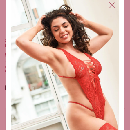
Corset y Less Doble Tira de
Red con Tela Engomada
Body Red Manga Larga Strass
$31.490,00
$29.100,00
3
x
$10.496,67
sin interés
3
x
$9.700,00
sin interés
$29.915,50
con
Transferencia o
depósito
$27.645,00
con
Transferencia o
depósito
¡Última unidad!
¡Última unidad!
Comprar
1
/
2