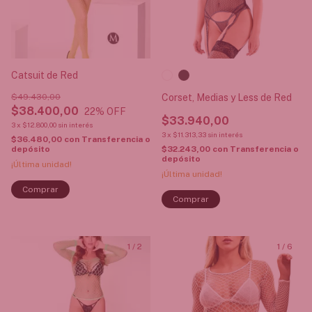
Catsuit de Red
$49.430,00
Corset, Medias y Less de Red
$38.400,00
22
% OFF
$33.940,00
3
x
$12.800,00
sin interés
3
x
$11.313,33
sin interés
$36.480,00
con
Transferencia o
depósito
$32.243,00
con
Transferencia o
depósito
¡Última unidad!
¡Última unidad!
Comprar
1
/
2
1
/
6