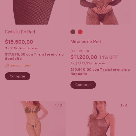
Ciclista De Red
$18.500,00
Mitones de Red
3
x
$6.166,67
sin interés
$12.990,00
$17.575,00
con
Transferencia o
$11.200,00
14
% OFF
depósito
3
x
$3.733,33
sin interés
¡Última unidad!
$10.640,00
con
Transferencia o
depósito
Comprar
1
/
3
1
/
4