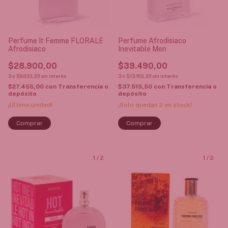
Perfume It Femme FLORALE
Perfume Afrodisiaco
Afrodisiaco
Inevitable Men
$28.900,00
$39.490,00
3
x
$9.633,33
sin interés
3
x
$13.163,33
sin interés
$27.455,00
con
Transferencia o
$37.515,50
con
Transferencia o
depósito
depósito
¡Última unidad!
¡Solo quedan
2
en stock!
1
/
2
1
/
2