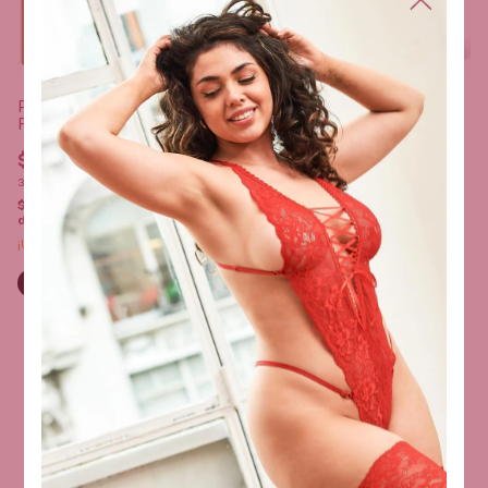
Perfume Masculino Con
Perfume Aphrodisiac Sexitive
Feromonas For Him Vip
For Him Elixir 100ml
Sexitive 100 Ml
$42.900,00
$43.500,00
3
x
$14.300,00
sin interés
3
x
$14.500,00
sin interés
$40.755,00
con
Transferencia o
$41.325,00
con
Transferencia o
depósito
depósito
¡Última unidad!
¡Solo quedan
2
en stock!
1
/
3