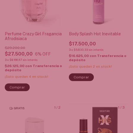
Perfume Crazy Girl Fragancia
Body Splash Hot Inevitable
Afrodisiaca
$17.500,00
$29.200,00
3
x
$5.833,33
sin interés
$27.500,00
6
% OFF
$16.625,00
con
Transferencia o
3
x
$9.166,67
sin interés
depósito
$26.125,00
con
Transferencia o
¡Solo quedan
2
en stock!
depósito
¡Solo quedan
4
en stock!
1
/
2
1
/
3
GRATIS