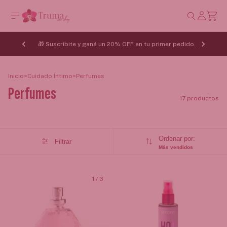
🎁 Suscribite y ganá un 20% OFF en tu primer pedido.
Inicio
>
Cuidado Íntimo
>
Perfumes
Perfumes
17 productos
Ordenar por:
Filtrar
Más vendidos
1
/
3