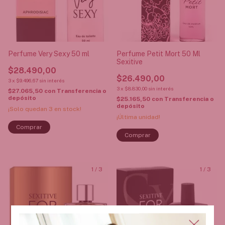
Perfume Very Sexy 50 ml
Perfume Petit Mort 50 Ml
Sexitive
$28.490,00
$26.490,00
3
x
$9.496,67
sin interés
3
x
$8.830,00
sin interés
$27.065,50
con
Transferencia o
depósito
$25.165,50
con
Transferencia o
depósito
¡Solo quedan
3
en stock!
¡Última unidad!
1
/
3
1
/
3