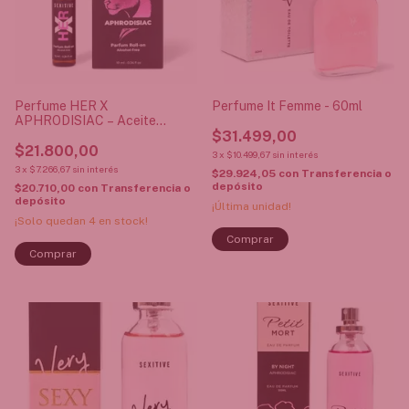
Perfume HER X
Perfume It Femme - 60ml
APHRODISIAC – Aceite
concentrado Roll On – 10ml
$31.499,00
$21.800,00
3
x
$10.499,67
sin interés
3
x
$7.266,67
sin interés
$29.924,05
con
Transferencia o
depósito
$20.710,00
con
Transferencia o
depósito
¡Última unidad!
¡Solo quedan
4
en stock!