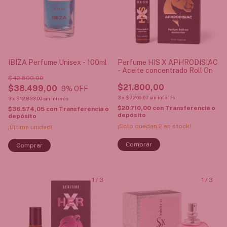
IBIZA Perfume Unisex - 100ml
Perfume HIS X APHRODISIAC
- Aceite concentrado Roll On
$42.500,00
$21.800,00
$38.499,00
9
% OFF
3
x
$7.266,67
sin interés
3
x
$12.833,00
sin interés
$20.710,00
con
Transferencia o
$36.574,05
con
Transferencia o
depósito
depósito
¡Solo quedan
2
en stock!
¡Última unidad!
1
/
3
1
/
3