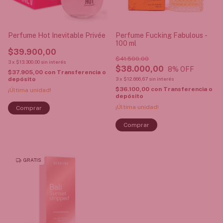
Perfume Hot Inevitable Privée
Perfume Fucking Fabulous -
100 ml
$39.900,00
$41.500,00
3
x
$13.300,00
sin interés
$38.000,00
8
% OFF
$37.905,00
con
Transferencia o
depósito
3
x
$12.666,67
sin interés
$36.100,00
con
Transferencia o
¡Última unidad!
depósito
¡Última unidad!
GRATIS