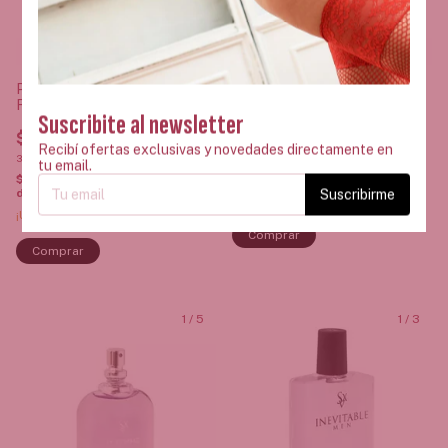
Perfume Aphrodisiac Sexitive
Body Splash BE con Glitter
For Him 100ml
Suscribite al newsletter
$15.900,00
$43.500,00
3
x
$5.300,00
sin interés
Recibí ofertas exclusivas y novedades directamente en
3
x
$14.500,00
sin interés
$15.105,00
con
Transferencia o
tu email.
depósito
$41.325,00
con
Transferencia o
depósito
Suscribirme
¡Última unidad!
¡Última unidad!
1
/
5
1
/
3