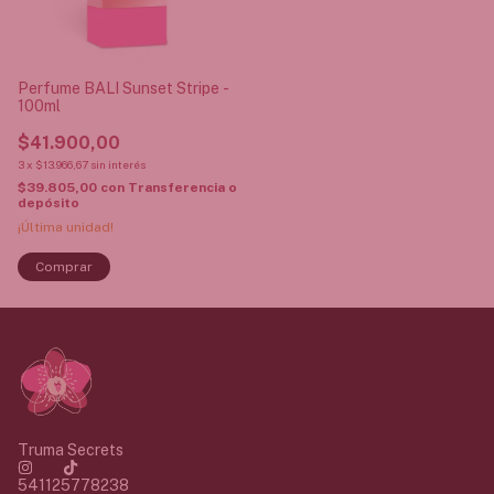
Perfume BALI Sunset Stripe -
100ml
$41.900,00
3
x
$13.966,67
sin interés
$39.805,00
con
Transferencia o
depósito
¡Última unidad!
Truma Secrets
541125778238